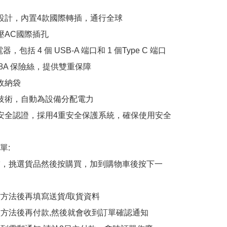
頭設計，內置4款國際轉插，通行全球

壓AC國際插孔

電器，包括 4 個 USB-A 端口和 1 個Type C 端口

 8A 保險絲，提供雙重保障

收納袋

電技術，自動為設備分配電力

國安全認證，採用4重安全保護系統，確保使用安全

:

商舖，挑選貨品然後按購買，加到購物車後按下一
貨方法後再填寫送貨/取貨資料

付款方法後再付款,然後就會收到訂單確認通知
