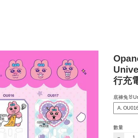
Opan
Unive
行充
底褲兔🐰Uni
A. OU01
數量
−