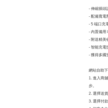
- 伸縮插
- 配備寬電
- 5 端口充
- 內置備用
- 附送精美
- 智能充
- 獲得多
網站自助下單
1. 進入
步。

2. 選擇送
3. 選擇