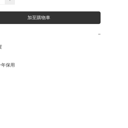
加至購物車
−


年保用
