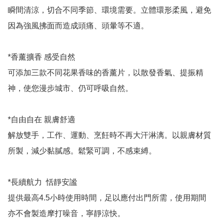
瞬間清涼，切合不同季節、環境需要。立體環形柔風，避免
因為強風拂面而造成頭痛、頭暈等不適。

*香薰擴香 感受自然

可添加三款不同花果香味的香薰片，以散發香氣、提振精
神，使您漫步城市、仍可呼吸自然。

*自由自在 親膚舒適 

解放雙手，工作、運動、烹飪時不再大汗淋漓。以親膚材質
所製，減少黏膩感。鬆緊可調，不感束縛。

*長續航力  恬靜安謐

提供最高4.5小時使用時間，足以應付出門所需，使用期間
亦不會製造摩打噪音，寧靜涼快。
