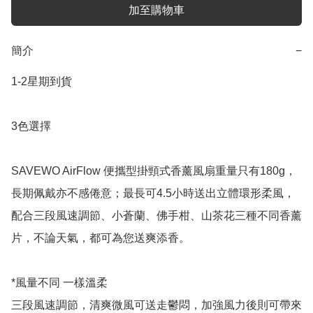
加至購物車
簡介
−
1-2星期到貨 

3色選擇

SAVEWO AirFlow 便攜型掛頸式香薰風扇重量只有180g，
長期佩戴亦不感倦意；最長可4.5小時送出立體環形柔風，
配合三段風速調節、小蒼蘭、佛手柑、山茶花三種不同香薰
片，不論天氣，都可為您送爽添香。

*風量不同 一樣溫柔

三段風速調節，清爽微風可送走鬱悶，加強風力後則可帶來