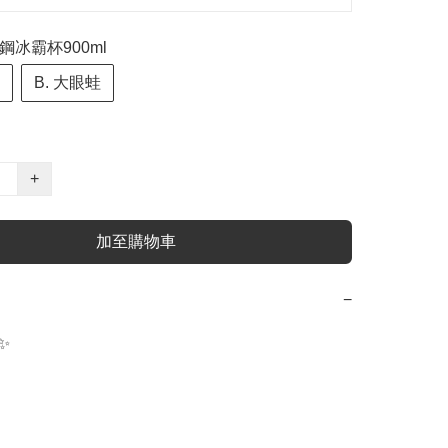
鏽鋼冰霸杯900ml
B. 大眼蛙
+
加至購物車
−

