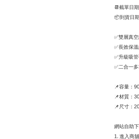
📆截單日期
📦到貨日期
✅雙層真空
✅長效保溫約
✅升級吸管
✅二合一多
📌容量：900
📌材質：3
📌尺寸：20 
網站自助下單
1. 進入