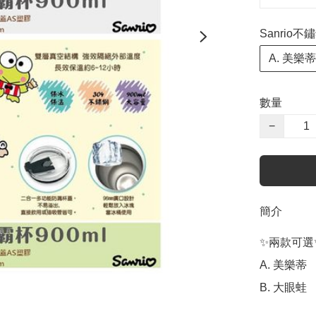
Sanrio不
A. 美樂蒂
數量
−
簡介
✨兩款可選✨
A. 美樂蒂

B. 大眼蛙
