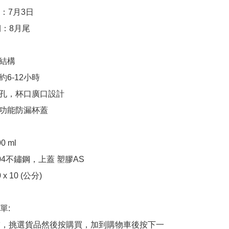
：7月3日

：8月尾

結構

6-12小時

孔，杯口廣口設計

功能防漏杯蓋

 ml

04不鏽鋼，上蓋 塑膠AS

x 10 (公分)

:

商舖，挑選貨品然後按購買，加到購物車後按下一