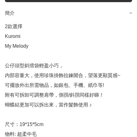
簡介
−
2款選擇

Kuromi 

My Melody

公仔頭型斜揹袋輕盈小巧，

内部容量大，使用珍珠掛飾拉鍊開合，望落更顯質感~

可擺放外出所需物品，如銀包、手機、紙巾等! 

附有可拆卸可調整肩帶，側孭/斜孭同樣好睇！

蝴蝶結更加可以拆出來，當作髮飾使用 ♪

尺寸：19*15*5cm

物料: 超柔中毛
