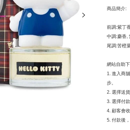
商品簡介:

前調:紫丁香,
中調:麝香, 
尾調:苦橙葉
網站自助下單
1. 進入
步。

2. 選擇送
3. 選擇
4. 顧客
5. 付款