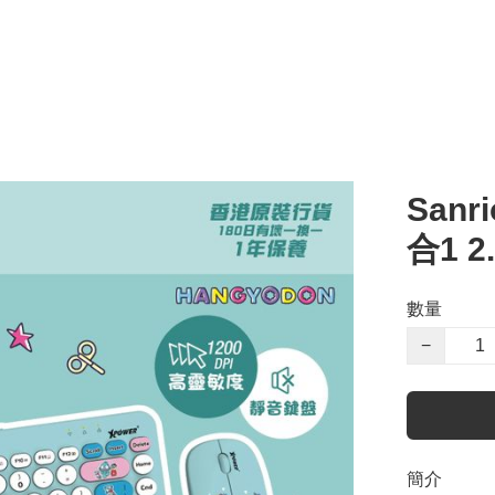
Sanr
合1 
數量
−
簡介