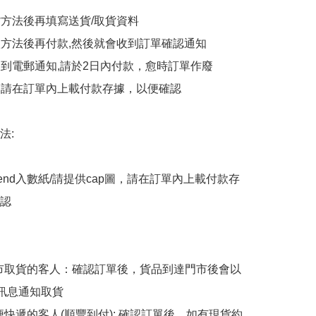
貨方法後再填寫送貨/取貨資料

付款方法後再付款,然後就會收到訂單確認通知

會收到電郵通知,請於2日內付款，愈時訂單作廢

後，請在訂單內上載付款存據，以便確認

:

end入數紙/請提供cap圖，請在訂單內上載付款存
認

擇門市取貨的客人：確認訂單後，貨品到達門市後會以
p訊息通知取貨

順便快遞的客人(順豐到付): 確認訂單後，如有現貨約