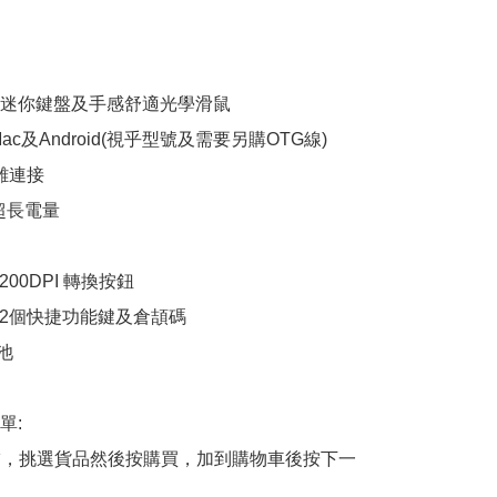
: 迷你鍵盤及手感舒適光學滑鼠

Mac及Android(視乎型號及需要另購OTG線)

離連接

超長電量

00DPI 轉換按鈕

12個快捷功能鍵及倉頡碼

池

:

商舖，挑選貨品然後按購買，加到購物車後按下一