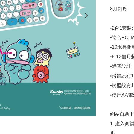
8月到貨

•2合1套裝
•適合PC, 
•10米長距
•6-12個月
•靜音設計

•滑鼠設有12
•鍵盤設有
•使用AA電
網站自助下單
1. 進入
步。
