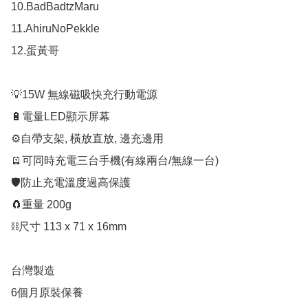
10.BadBadtzMaru

11.AhiruNoPekkle

12.蛋黃哥

💡15W 無線磁吸快充行動電源

🔋電量LED顯示屏幕

⚙️自帶支架, 橫放直放, 邊充邊用

🪫可同時充電三台手機(有線兩台/無線一台)

🛡防止充電溫度過高保護

🧲重量 200g

⛓尺寸 113 x 71 x 16mm

台灣製造

6個月原裝保養
