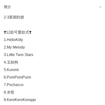
簡介
−
2-3星期到貨

❣️12款可愛款式❣️

1.HelloKitty

2.My Melody

3.Little Twin Stars

4.玉桂狗

5.Kuromi

6.PomPomPurin

7.Pochacco

8.水怪

9.KeroKeroKeroppi
