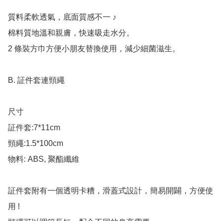
質料柔軟透氣，底面質感不一 ♪

棉料質地溫和親膚，快速吸走水分。

2 條裝方巾方便小朋友替換使用，減少細菌滋生。

B. 証件套連頸繩

尺寸

証件套:7*11cm

頸繩:1.5*100cm

物料: ABS, 聚酯纖維

証件套附有一個透明卡糟，滑蓋式設計，簡易開闢，方便使
用 !
