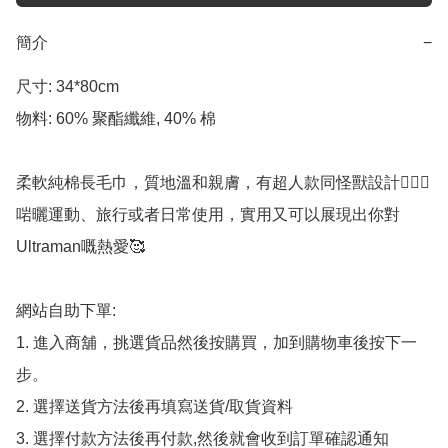
簡介
−
尺寸: 34*80cm

物料: 60% 聚酯纖維, 40% 棉

柔軟純棉長毛巾，質地溫和親膚，有超人款同怪獸設計🦸🏻‍♂️ 

啱曬運動、旅行或者日常使用，實用又可以展現出你對
Ultraman嘅熱愛🥰

網站自助下單:

1. 進入商舖，挑選貨品然後按購買，加到購物車後按下一
步。

2. 選擇送貨方法後再填寫送貨/取貨資料

3. 選擇付款方法後再付款,然後就會收到訂單確認通知
